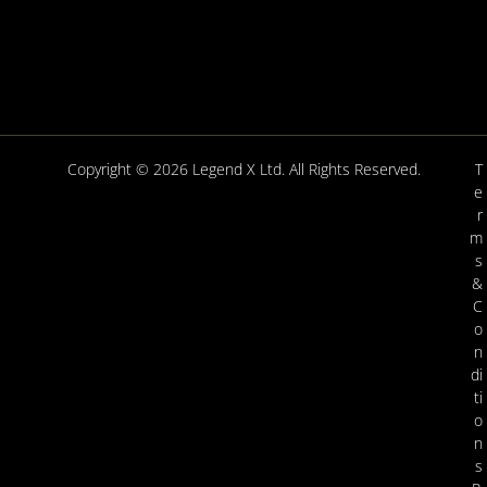
Copyright © 2026 Legend X Ltd. All Rights Reserved.
T
e
r
m
s
&
C
o
n
di
ti
o
n
s